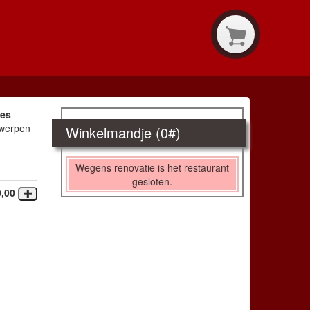
nes
twerpen
Winkelmandje (
0
#)
Wegens renovatie is het restaurant
gesloten.
0,00