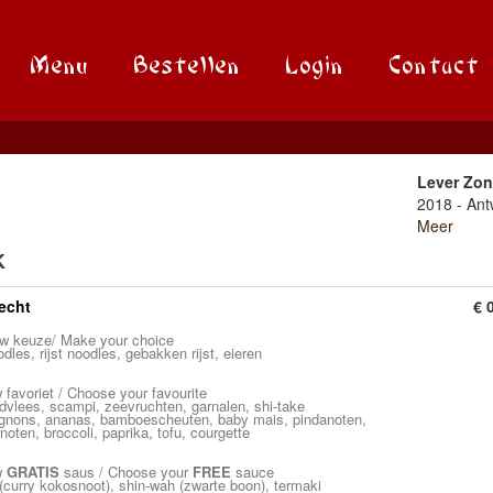
Menu
Bestellen
Login
Contact
Lever Zo
2018 - An
Meer
K
echt
€ 
w keuze/ Make your choice
odles, rijst noodles, gebakken rijst, eieren
 favoriet / Choose your favourite
ndvlees, scampi, zeevruchten, garnalen, shi-take
gnons, ananas, bamboescheuten, baby mais, pindanoten,
oten, broccoli, paprika, tofu, courgette
w
GRATIS
saus / Choose your
FREE
sauce
(curry kokosnoot), shin-wah (zwarte boon), termaki