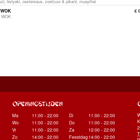
ur), teriyaki, oestersaus, zoetzuur & pikant, muaythai
e WOK
€ 
e WOK
OPENINGSTIJDEN
W
Ma
11:00 - 22:00
Di
11:00 - 22:00
K
Wo
11:00 - 22:00
Do
11:00 - 22:00
2
Vr
11:00 - 22:00
Za
12:00 - 22:00
T
Zo
14:00 - 22:00
Feestdag
14:00 - 22:00