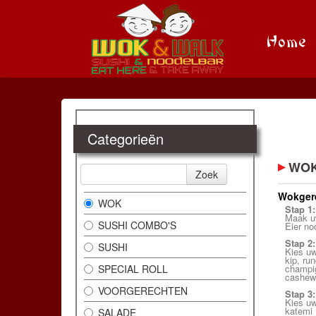
Home
Categorieën
WO
Zoek
Wokger
WOK
Stap 1:
Maak u
SUSHI COMBO'S
Eier no
Stap 2:
SUSHI
Kies uw
kip, ru
SPECIAL ROLL
champi
cashewn
VOORGERECHTEN
Stap 3:
Kies u
katemi 
SALADE